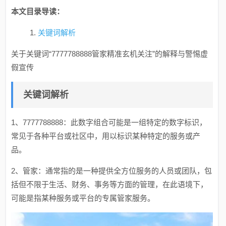
本文目录导读：
关键词解析
关于关键词“7777788888管家精准玄机关注”的解释与警惕虚
假宣传
关键词解析
1、7777788888：此数字组合可能是一组特定的数字标识，
常见于各种平台或社区中，用以标识某种特定的服务或产
品。
2、管家：通常指的是一种提供全方位服务的人员或团队，包
括但不限于生活、财务、事务等方面的管理，在此语境下，
可能是指某种服务或平台的专属管家服务。