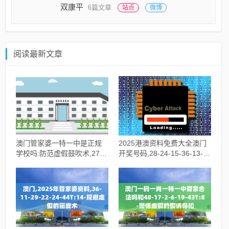
双康平
6篇文章
站点
微博
阅读最新文章
澳门管家婆一特一中是正规
2025港澳资料免费大全澳门
学校吗:防范虚假鼓吹术,27-
开奖号码,28-24-15-36-13-
2-21-32-12-29T:45
43T:34-杜绝误导性诱导