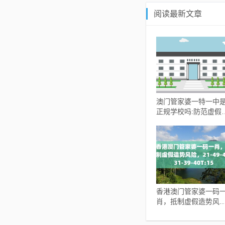
阅读最新文章
澳门管家婆一特一中
正规学校吗:防范虚假
吹术,27-2-21-32-12-
29T:45
香港澳门管家婆一码
肖，抵制虚假造势风
险，21-49-45-31-39-
40T:15