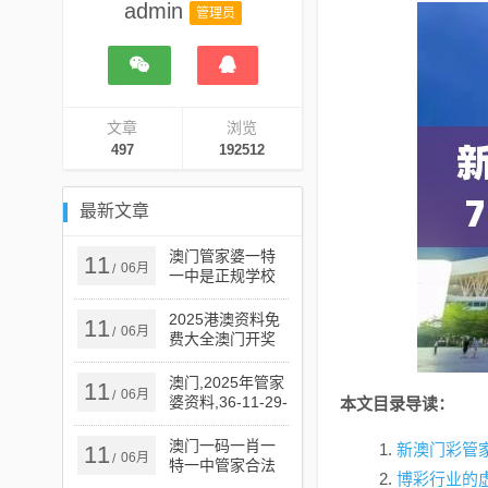
admin
管理员
文章
浏览
497
192512
最新文章
澳门管家婆一特
11
06月
/
一中是正规学校
吗:防范虚假鼓吹
术,27-2-21-32-
2025港澳资料免
11
06月
/
12-29T:45
费大全澳门开奖
号码,28-24-15-
36-13-43T:34-杜
澳门,2025年管家
11
06月
/
绝误导性诱导
婆资料,36-11-29-
本文目录导读：
22-24-44T:14-规
避虚假的画皮术
澳门一码一肖一
新澳门彩管
11
06月
/
特一中管家合法
博彩行业的
吗和48-17-2-6-