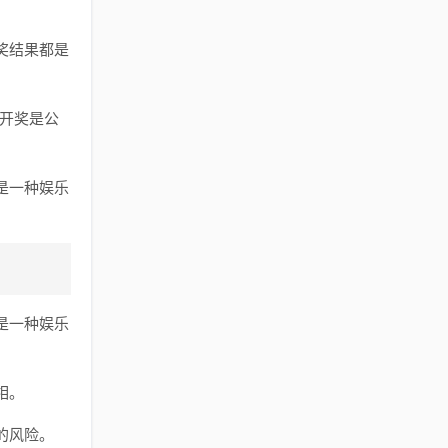
奖结果都是
票开奖是公
是一种娱乐
是一种娱乐
相。
的风险。