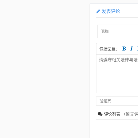
发表评论
快捷回复：
（暂无
评论列表