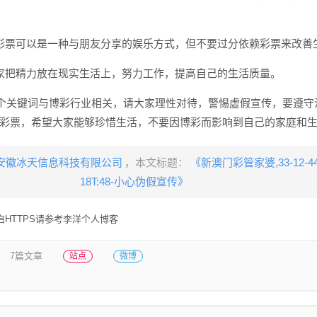
彩票可以是一种与朋友分享的娱乐方式，但不要过分依赖彩票来改善
家把精力放在现实生活上，努力工作，提高自己的生活质量。
这个关键词与博彩行业相关，请大家理性对待，警惕虚假宣传，要遵守
彩票，希望大家能够珍惜生活，不要因博彩而影响到自己的家庭和
安徽冰天信息科技有限公司
，本文标题：
《新澳门彩管家婆,33-12-44-
18T:48-小心伪假宣传》
HTTPS请参考李洋个人博客
7篇文章
站点
微博