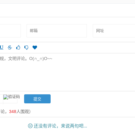
评论，
348
人围观）
还没有评论，来说两句吧...