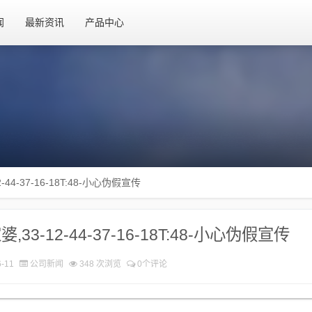
闻
最新资讯
产品中心
44-37-16-18T:48-小心伪假宣传
33-12-44-37-16-18T:48-小心伪假宣传
-11
公司新闻
348 次浏览
0个评论