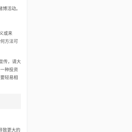
赌博活动。
含义或来
任何方法可
宣传，请大
是一种投资
不要轻易相
导致更大的