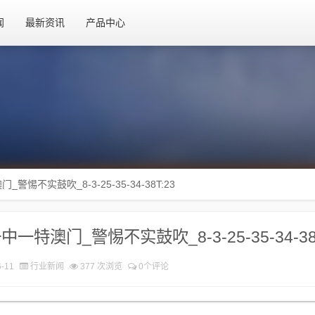
闻
最新资讯
产品中心
惕不实鼓吹_8-3-25-35-34-38T:23
特澳门_警惕不实鼓吹_8-3-25-35-34-38T
-11
行业新闻
377 次浏览
0个评论