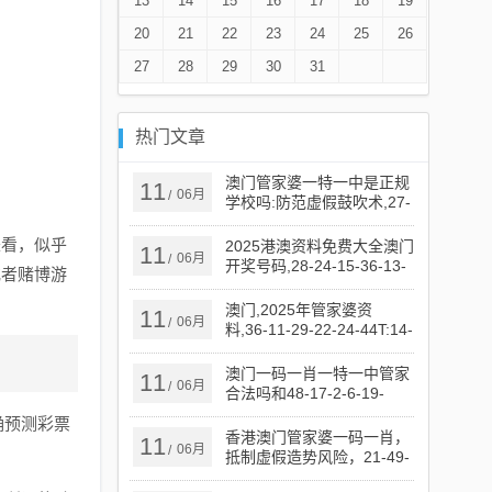
13
14
15
16
17
18
19
20
21
22
23
24
25
26
27
28
29
30
31
热门文章
澳门管家婆一特一中是正规
11
06月
/
学校吗:防范虚假鼓吹术,27-
2-21-32-12-29T:45
词来看，似乎
2025港澳资料免费大全澳门
11
06月
/
开奖号码,28-24-15-36-13-
或者赌博游
43T:34-杜绝误导性诱导
澳门,2025年管家婆资
11
06月
/
料,36-11-29-22-24-44T:14-
规避虚假的画皮术
澳门一码一肖一特一中管家
11
06月
/
合法吗和48-17-2-6-19-
43T:8-警惕虚假的假诱导扣
确预测彩票
香港澳门管家婆一码一肖，
11
06月
/
抵制虚假造势风险，21-49-
45-31-39-40T:15