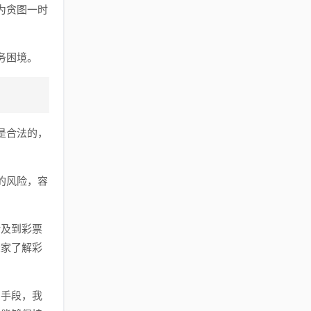
为贪图一时
务困境。
是合法的，
的风险，容
，涉及到彩票
大家了解彩
的手段，我