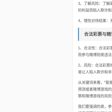
3、了解风险：了解
的利益而陷入欺诈和
4、理性对待结果：
合法彩票与赌
1、合法性：合法彩
而参与赌博则是违法
2、风险：合法彩票
易让人陷入欺诈和非
从关键词来看，“管家婆
预测或者赌博游戏的
票和赌博游戏的风险
我们要强调的是，参