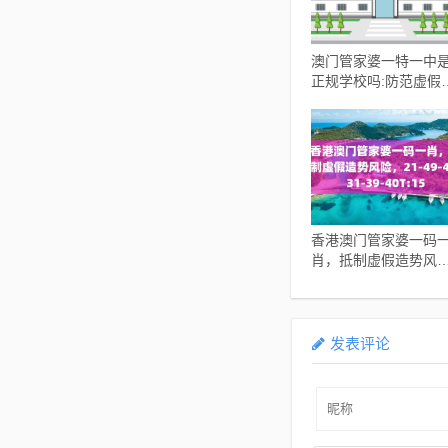
澳门管家婆一特一中
正规学校吗:防范虚假
吹术,27-2-21-32-12-
29T:45
香港澳门管家婆一码
肖，抵制虚假造势风
险，21-49-45-31-39-
40T:15
发表评论