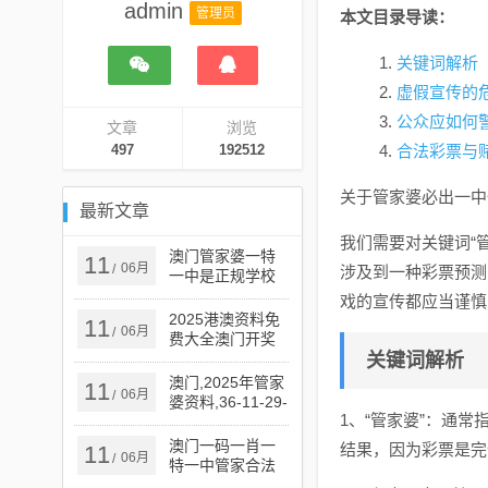
admin
管理员
本文目录导读：
关键词解析
虚假宣传的
公众应如何
文章
浏览
497
192512
合法彩票与
关于管家婆必出一中一特澳
最新文章
我们需要对关键词“管家
澳门管家婆一特
11
06月
/
涉及到一种彩票预测
一中是正规学校
吗:防范虚假鼓吹
戏的宣传都应当谨慎
术,27-2-21-32-
2025港澳资料免
11
06月
/
12-29T:45
费大全澳门开奖
号码,28-24-15-
关键词解析
36-13-43T:34-杜
澳门,2025年管家
11
06月
/
绝误导性诱导
婆资料,36-11-29-
1、“管家婆”：通
22-24-44T:14-规
避虚假的画皮术
澳门一码一肖一
结果，因为彩票是完
11
06月
/
特一中管家合法
吗和48-17-2-6-