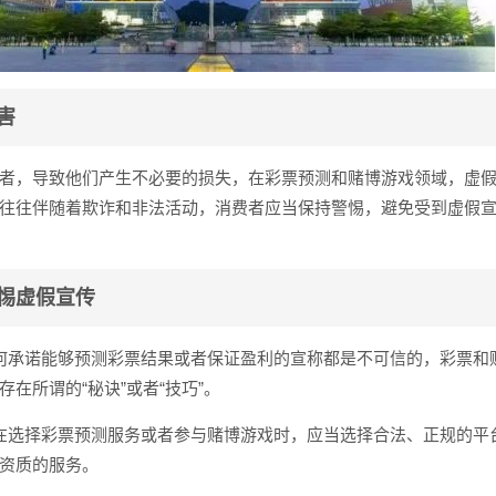
害
者，导致他们产生不必要的损失，在彩票预测和赌博游戏领域，虚
往往伴随着欺诈和非法活动，消费者应当保持警惕，避免受到虚假
惕虚假宣传
何承诺能够预测彩票结果或者保证盈利的宣称都是不可信的，彩票和
在所谓的“秘诀”或者“技巧”。
在选择彩票预测服务或者参与赌博游戏时，应当选择合法、正规的平
资质的服务。