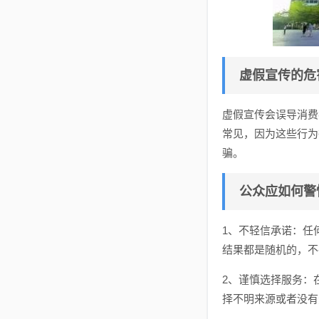
虚假宣传的危
虚假宣传会误导消费
常见，因为这些行为
骗。
公众应如何警
1、不轻信承诺：任
结果都是随机的，不存
2、谨慎选择服务：
择不明来源或者没有