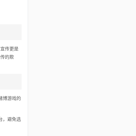
假宣传更是
宣传的欺
赌博游戏的
台，避免选