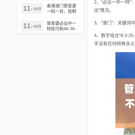
2、“必出一中一特
19-43T:8-警惕虚
香港澳门管家婆
11
06月
/
假的假诱导扣
出”情况。
一码一肖，抵制
虚假造势风险，
21-49-45-31-39-
3、“澳门”：关键
管家婆必出中一
11
06月
/
40T:15
特技巧和46-36-
42-5-32-27T:27-
4、数字组合“8-3-
防范虚假鼓吹术
字没有任何特殊含义