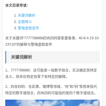
本文目录导读：
关键词解析
全面释义
警惕虚假宣传
关于关键词“7777788888四肖四码管家婆香港、40-8-4-19-10-
23T:20”的解释与警惕虚假宣传
关键词解析
1、7777788888：这可能是一组数字组合，无法确定其特定
含义，除非在特定背景下有特定的解释。
2、四肖四码：在彩票、赌博等领域，“肖”和“码”常用来指代
特定的数字或组合，四肖四码可能指的是四个数字或组合。